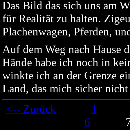
Das Bild das sich uns am We
für Realität zu halten. Zig
Plachenwagen, Pferden, und 
Auf dem Weg nach Hause da
Hände habe ich noch in kei
winkte ich an der Grenze e
Land, das mich sicher nicht
<-- Zurück
XXXX
1
XX
X
XX
6
XX
XX